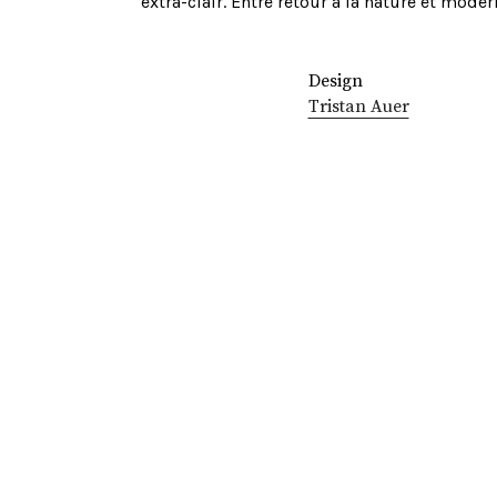
extra-clair. Entre retour à la nature et mode
Design
Tristan Auer