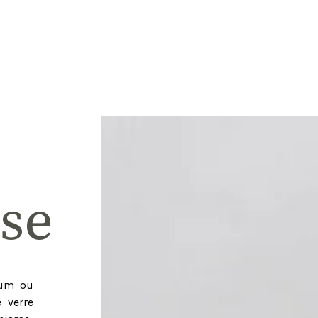
ise
ium ou
 verre