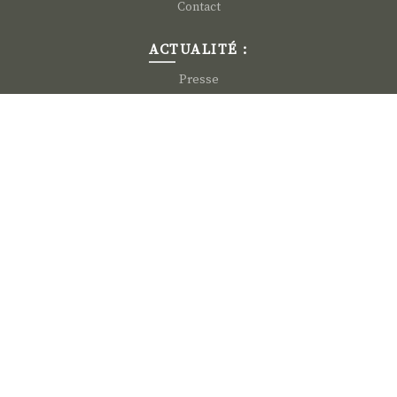
Contact
ACTUALITÉ :
Presse
News
INFORMATION :
Nous rejoindre
Mentions légales
CGV